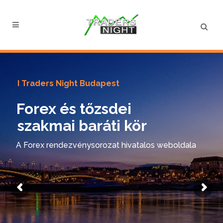
I Traders Night Budapest
Forex és tőzsdei
szakmai baráti kör
A Forex rendezvénysorozat hivatalos weboldala