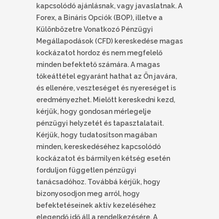
kapcsolódó ajánlásnak, vagy javaslatnak. A
Forex, a Bináris Opciók (BOP), illetve a
Különbözetre Vonatkozó Pénzügyi
Megállapodások (CFD) kereskedése magas
kockázatot hordoz és nem megfelelő
minden befektető számára. A magas
tőkeáttétel egyaránt hathat az Ön javára,
és ellenére, veszteséget és nyereséget is
eredményezhet. Mielőtt kereskedni kezd,
kérjük, hogy gondosan mérlegelje
pénzügyi helyzetét és tapasztalatait.
Kérjük, hogy tudatosítson magában
minden, kereskedéséhez kapcsolódó
kockázatot és bármilyen kétség esetén
forduljon független pénzügyi
tanácsadóhoz. Továbbá kérjük, hogy
bizonyosodjon meg arról, hogy
befektetéseinek aktív kezeléséhez
elegendő idő áll a rendelkezésére. A