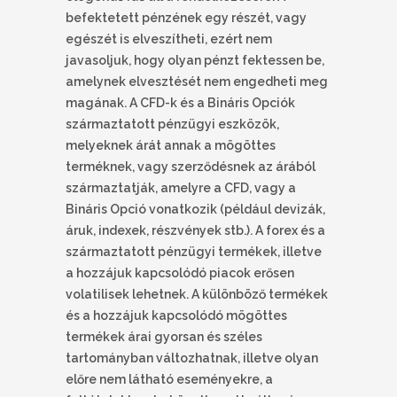
befektetett pénzének egy részét, vagy
egészét is elveszítheti, ezért nem
javasoljuk, hogy olyan pénzt fektessen be,
amelynek elvesztését nem engedheti meg
magának. A CFD-k és a Bináris Opciók
származtatott pénzügyi eszközök,
melyeknek árát annak a mögöttes
terméknek, vagy szerződésnek az árából
származtatják, amelyre a CFD, vagy a
Bináris Opció vonatkozik (például devizák,
áruk, indexek, részvények stb.). A forex és a
származtatott pénzügyi termékek, illetve
a hozzájuk kapcsolódó piacok erősen
volatilisek lehetnek. A különböző termékek
és a hozzájuk kapcsolódó mögöttes
termékek árai gyorsan és széles
tartományban változhatnak, illetve olyan
előre nem látható eseményekre, a