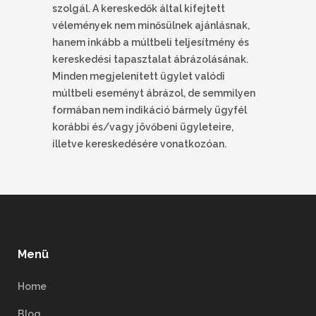
szolgál. A kereskedők által kifejtett
vélemények nem minősülnek ajánlásnak,
hanem inkább a múltbeli teljesítmény és
kereskedési tapasztalat ábrázolásának.
Minden megjelenített ügylet valódi
múltbeli eseményt ábrázol, de semmilyen
formában nem indikáció bármely ügyfél
korábbi és/vagy jövőbeni ügyleteire,
illetve kereskedésére vonatkozóan.
Menü
Home
Blog