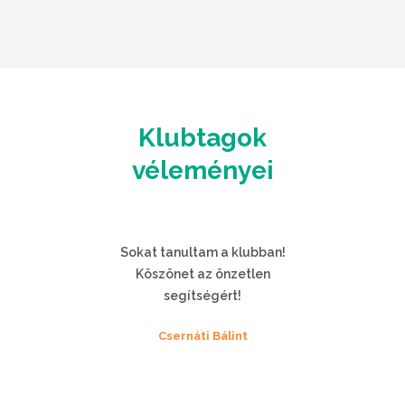
Klubtagok
véleményei
 a klubban!
Mindenképp tovább kell
 önzetlen
csinálni! MERT JÓ! 🙂
ért!
Almási Árpád
Bálint