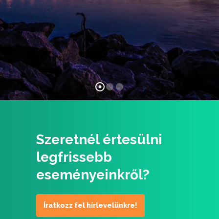
Szeretnél értesülni
legfrissebb
eseményeinkről?
Íratkozz fel hírlevelünkre!