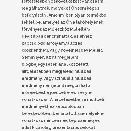
feltételekben bekövetkezett változásra
reagálhatnak, melyeket Ön sem képes
befolyásolni. Amennyiben olyan termékbe
fektet be, amelyet az Ön a lakóhelyének
törvényes fizető eszközétől eltérő
devizában denomináltak, az ehhez
kapcsolódó árfolyamváltozás
csökkentheti, vagy növelheti bevételeit.
Semmilyen, az itt megjelent
blogbejegyzések által közzétett
hirdetésekben megjelenő múltbeli
eredmény, vagy szimulált múltbeli
eredmény nem jelent megbízható
előrejelzést a jövőbeli eredményre
vonatkozóan. A hirdetésekben a múltbeli
eredményekhez kapcsolódóan
kereskedőként bemutatott személyekre
vonatkozó minden név, kép, személyes
adat kizárólag prezentációs célokat