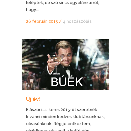
leléptek, de szó sincs egyelőre arról,
hogy...
26 február, 2015
/
4 hozzászólás
Új év!
Először is sikeres 2015-öt szeretnék
kívánni minden kedves klubtársunknak,
olvasónknak! Rég jelentkeztem,
elsődleges oka volt a külföldön