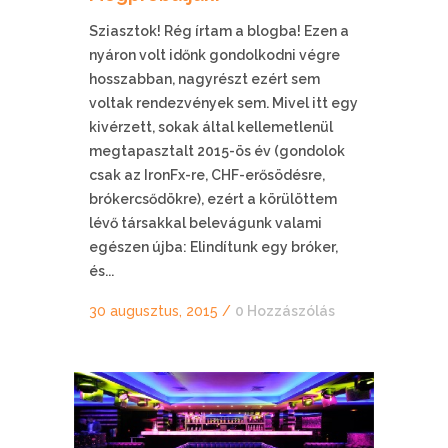
Sziasztok! Rég írtam a blogba! Ezen a
nyáron volt időnk gondolkodni végre
hosszabban, nagyrészt ezért sem
voltak rendezvények sem. Mivel itt egy
kivérzett, sokak által kellemetlenül
megtapasztalt 2015-ös év (gondolok
csak az IronFx-re, CHF-erősödésre,
brókercsődökre), ezért a körülöttem
lévő társakkal belevágunk valami
egészen újba: Elindítunk egy bróker,
és...
30 augusztus, 2015
/
0 Hozzászólás