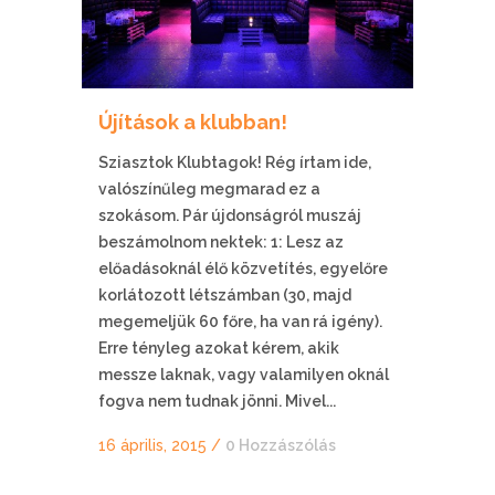
Újítások a klubban!
Sziasztok Klubtagok! Rég írtam ide,
valószínűleg megmarad ez a
szokásom. Pár újdonságról muszáj
beszámolnom nektek: 1: Lesz az
előadásoknál élő közvetítés, egyelőre
korlátozott létszámban (30, majd
megemeljük 60 főre, ha van rá igény).
Erre tényleg azokat kérem, akik
messze laknak, vagy valamilyen oknál
fogva nem tudnak jönni. Mivel...
16 április, 2015
/
0 Hozzászólás