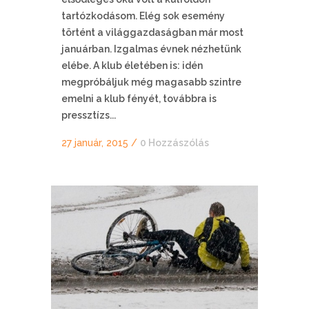
tartózkodásom. Elég sok esemény
történt a világgazdaságban már most
januárban. Izgalmas évnek nézhetünk
elébe. A klub életében is: idén
megpróbáljuk még magasabb szintre
emelni a klub fényét, továbbra is
pressztízs...
27 január, 2015
/
0 Hozzászólás