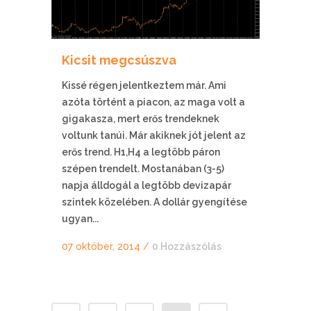
Kicsit megcsúszva
Kissé régen jelentkeztem már. Ami
azóta történt a piacon, az maga volt a
gigakasza, mert erős trendeknek
voltunk tanúi. Már akiknek jót jelent az
erős trend. H1,H4 a legtöbb páron
szépen trendelt. Mostanában (3-5)
napja álldogál a legtöbb devizapár
szintek közelében. A dollár gyengítése
ugyan...
07 október, 2014
/
0 Hozzászólás