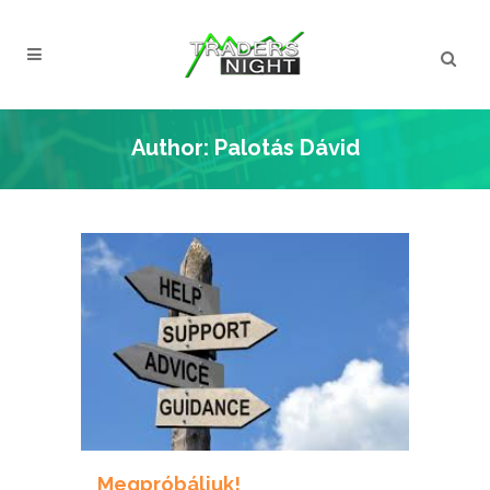
Author: Palotás Dávid
Megpróbáljuk!