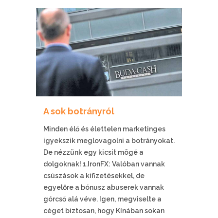
A sok botrányról
Minden élő és élettelen marketinges
igyekszik meglovagolni a botrányokat.
De nézzünk egy kicsit mögé a
dolgoknak! 1.IronFX: Valóban vannak
csúszások a kifizetésekkel, de
egyelőre a bónusz abuserek vannak
górcső alá véve. Igen, megviselte a
céget biztosan, hogy Kínában sokan