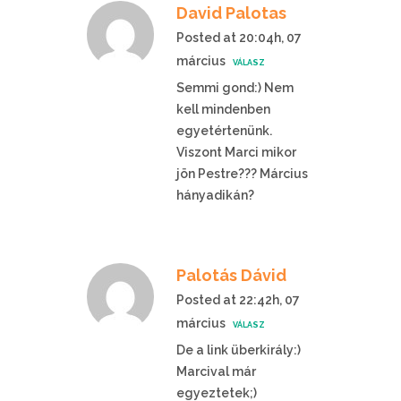
David Palotas
Posted at 20:04h, 07
március
VÁLASZ
Semmi gond:) Nem
kell mindenben
egyetértenünk.
Viszont Marci mikor
jön Pestre??? Március
hányadikán?
Palotás Dávid
Posted at 22:42h, 07
március
VÁLASZ
De a link überkirály:)
Marcival már
egyeztetek;)