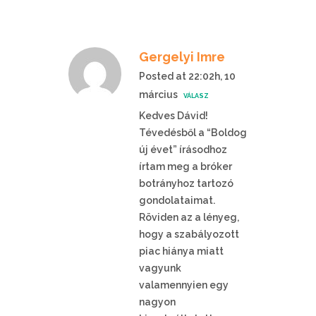
Gergelyi Imre
Posted at 22:02h, 10
március
VÁLASZ
Kedves Dávid!
Tévedésből a “Boldog
új évet” írásodhoz
írtam meg a bróker
botrányhoz tartozó
gondolataimat.
Röviden az a lényeg,
hogy a szabályozott
piac hiánya miatt
vagyunk
valamennyien egy
nagyon