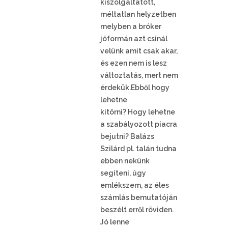
kiszolgáltatott,
méltatlan helyzetben
melyben a bróker
jóformán azt csinál
velünk amit csak akar,
és ezen nem is lesz
változtatás, mert nem
érdekük.Ebből hogy
lehetne
kitörni? Hogy lehetne
a szabályozott piacra
bejutni? Balázs
Szilárd pl. talán tudna
ebben nekünk
segíteni, úgy
emlékszem, az éles
számlás bemutatóján
beszélt erről röviden.
Jó lenne