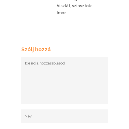
Viszlát, sziasztok:
Imre
Szólj hozzá