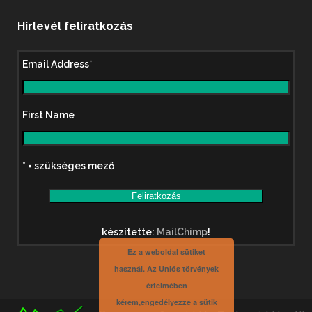
Hírlevél feliratkozás
Email Address
*
First Name
* = szükséges mező
készítette:
MailChimp
!
Ez a weboldal sütiket
használ. Az Uniós törvények
értelmében
kérem,engedélyezze a sütik