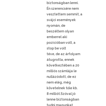
biztonságban lenni.
Én szerencsére nem
vesztettem semmit, a
svájci események
nyomán, de
beszéltem olyan
emberrel aki
pozicióban volt, a
stop be volt
téve, de az árfolyam
átugrotta, ennek
következtében a 20
milliós számlája le
nullázódott, de ez
nem elég, még
követelnek tőle kb.
8 milliót.Szóval jó
lenne biztonságban
tudni magunkat.