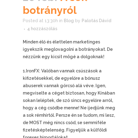
botrányról
Posted at 13:30h
in
Blog
by
Palotás Dávid
4 hozzászólás
Minden élő és élettelen marketinges
igyekszik meglovagolni a botrányokat. De
nézzünk egy kicsit mögé a dolgoknak!
1.IronFX: Valóban vannak csúszások a
kifizetésekkel, de egyelőre a bónusz
abuserek vannak górcső alá véve. Igen,
megviselte a céget biztosan, hogy Kínában
sokan leléptek, de szó sincs egyelőre arról,
hogy a cég csődbe menne! Ne ijedjünk meg
a sok rémhírtől. Persze én se tudom, mi lesz,
de MOST még nincs csőd, se semmiféle
fizetésképtelenség. Figyeljük a külföldi
forexes hírportálokat.