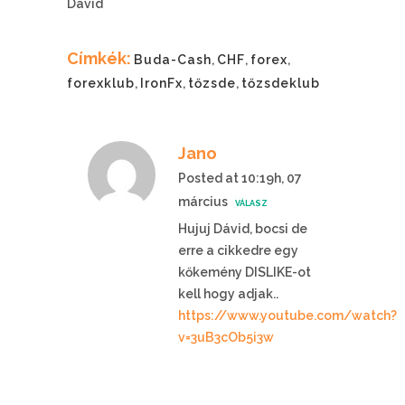
Dávid
Címkék:
Buda-Cash
,
CHF
,
forex
,
forexklub
,
IronFx
,
tőzsde
,
tőzsdeklub
Jano
Posted at 10:19h, 07
március
VÁLASZ
Hujuj Dávid, bocsi de
erre a cikkedre egy
kőkemény DISLIKE-ot
kell hogy adjak..
https://www.youtube.com/watch?
v=3uB3cOb5i3w