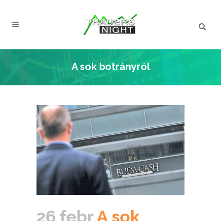
A sok botrányról
26 febr
A sok