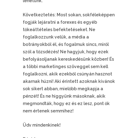
lehetünk.
Következtetés: Most sokan, sokféleképpen
fogják lejáratni a forexes és egyéb
tőkeáttételes befektetéseket. Ne
foglalkozzunk velük, a média a
botrányokból él, és fogalmuk sincs, miről
szól a tőzsdézés! Ne hagyjuk, hogy ezek
befolyásoljanak kereskedésünk közben! És
a többi marketinges szöveggel sem kell
foglalkozni, akik ezekből csúnyán hasznot
akarnak húzni! Aki érintett azoknak kívánok
sok sikert abban, mielőbb megkapja a
pénzét! És ne higgyünk másoknak, akik
megmondták, hogy ez és ez lesz, pont ők
nem értenek semmihez!
Üdv mindenkinek!