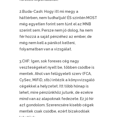
2.Buda-Cash: Hogy itt mi megy a
háttérben, nem tudhatjuk! ÉS szintén MOST
még egyetlen forint sem tűnt el az MNB
szerint sem. Persze nem jó dolog, ha nem
fér hozzá a saját pénzéhez az ember, de
még nem kell a pánikot kelteni,
folyamatban van a vizsgálat.
3.CHF: Igen, sok forexes cég nagy
veszteségeket nyelt be, többen csődbe is
mentek. Ahol van felügyeleti szerv (FCA,
CySec, MiFiD, stb.) intézik a könyvvizsgáló
cégekkel a helyzetet. Itt több hónap is
lehet, mire pénzünkhöz jutunk, de ezekre
mind van az alapoknak fedezete. Ez jó hír
azt gondolom. Szerencsére kisebb cégek
mentek csak csődbe, ezért bizakodóak