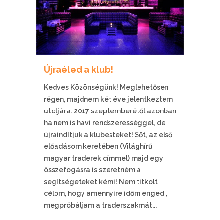
Újraéled a klub!
Kedves Közönségünk! Meglehetősen
régen, majdnem két éve jelentkeztem
utoljára. 2017 szeptemberétől azonban
ha nem is havi rendszerességgel, de
újraindítjuk a klubesteket! Sőt, az első
előadásom keretében (Világhírű
magyar traderek címmel) majd egy
összefogásra is szeretném a
segítségeteket kérni! Nem titkolt
célom, hogy amennyire időm engedi,
megpróbáljam a traderszakmát...