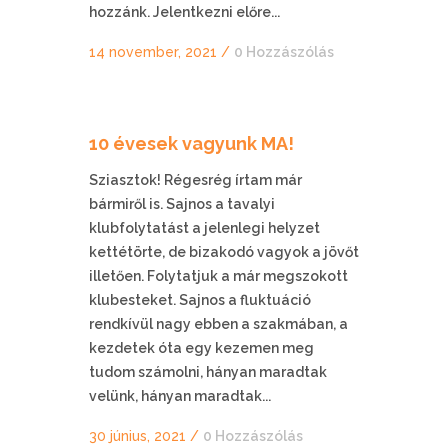
hozzánk. Jelentkezni előre...
14 november, 2021
/
0 Hozzászólás
10 évesek vagyunk MA!
Sziasztok! Régesrég írtam már
bármiről is. Sajnos a tavalyi
klubfolytatást a jelenlegi helyzet
kettétörte, de bizakodó vagyok a jövőt
illetően. Folytatjuk a már megszokott
klubesteket. Sajnos a fluktuáció
rendkívül nagy ebben a szakmában, a
kezdetek óta egy kezemen meg
tudom számolni, hányan maradtak
velünk, hányan maradtak...
30 június, 2021
/
0 Hozzászólás