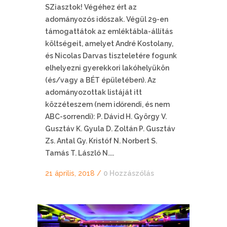
SZiasztok! Végéhez ért az
adományozós időszak. Végül 29-en
támogattátok az emléktábla-állítás
költségeit, amelyet André Kostolany,
és Nicolas Darvas tiszteletére fogunk
elhelyezni gyerekkori lakóhelyükön
(és/vagy a BÉT épületében). Az
adományozottak listáját itt
közzéteszem (nem időrendi, és nem
ABC-sorrendi): P. Dávid H. György V.
Gusztáv K. Gyula D. Zoltán P. Gusztáv
Zs. Antal Gy. Kristóf N. Norbert S.
Tamás T. László N....
21 április, 2018
/
0 Hozzászólás