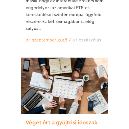
másik, hogy az Interactive Brokers nem
engedélyezi az amerikai ETF-ek
kereskedését szintén európai ügyfelei
részére. Ez két, önmagában is elég
súlyos...
04 szeptember, 2018
/
0 Hozzászólás
Véget ért a gyűjtési időszak