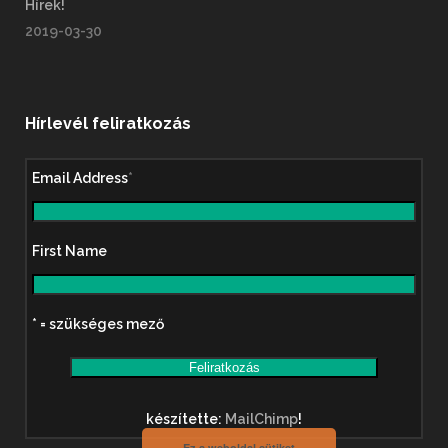
Hírek!
2019-03-30
Hírlevél feliratkozás
Email Address
*
First Name
* = szükséges mező
készítette:
MailChimp
!
Ez a weboldal sütiket