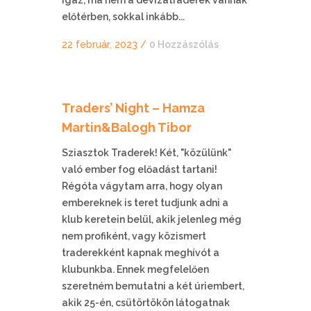
előtérben, sokkal inkább...
22 február, 2023
/
0 Hozzászólás
Traders’ Night – Hamza
Martin&Balogh Tibor
Sziasztok Traderek! Két, "közülünk"
való ember fog előadást tartani!
Régóta vágytam arra, hogy olyan
embereknek is teret tudjunk adni a
klub keretein belül, akik jelenleg még
nem profiként, vagy közismert
traderekként kapnak meghívót a
klubunkba. Ennek megfelelően
szeretném bemutatni a két úriembert,
akik 25-én, csütörtökön látogatnak