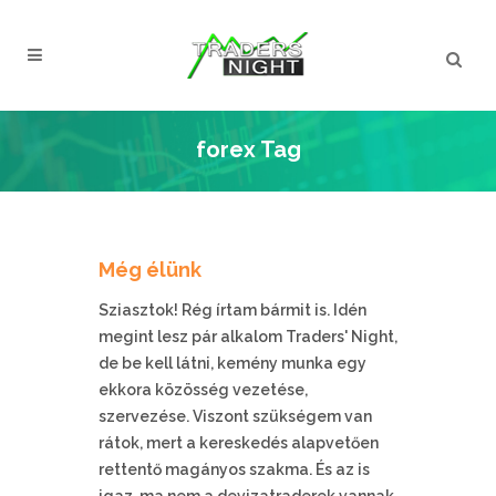
forex Tag
Még élünk
Sziasztok! Rég írtam bármit is. Idén
megint lesz pár alkalom Traders' Night,
de be kell látni, kemény munka egy
ekkora közösség vezetése,
szervezése. Viszont szükségem van
rátok, mert a kereskedés alapvetően
rettentő magányos szakma. És az is
igaz, ma nem a devizatraderek vannak