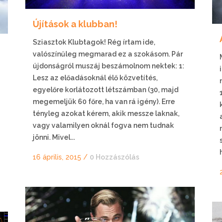
Újítások a klubban!
Sziasztok Klubtagok! Rég írtam ide,
valószínűleg megmarad ez a szokásom. Pár
újdonságról muszáj beszámolnom nektek: 1:
Lesz az előadásoknál élő közvetítés,
egyelőre korlátozott létszámban (30, majd
megemeljük 60 főre, ha van rá igény). Erre
tényleg azokat kérem, akik messze laknak,
vagy valamilyen oknál fogva nem tudnak
jönni. Mivel...
16 április, 2015
/
0 Hozzászólás