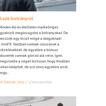
A sok botrányról
Minden élő és élettelen marketinges
igyekszik meglovagolni a botrányokat. De
nézzünk egy kicsit mögé a dolgoknak!
1.IronFX: Valóban vannak csúszások a
kifizetésekkel, de egyelőre a bónusz
abuserek vannak górcső alá véve. Igen,
megviselte a céget biztosan, hogy Kínában
sokan leléptek, de szó sincs egyelőre arról,
hogy...
26 február, 2015
/
4 hozzászólás