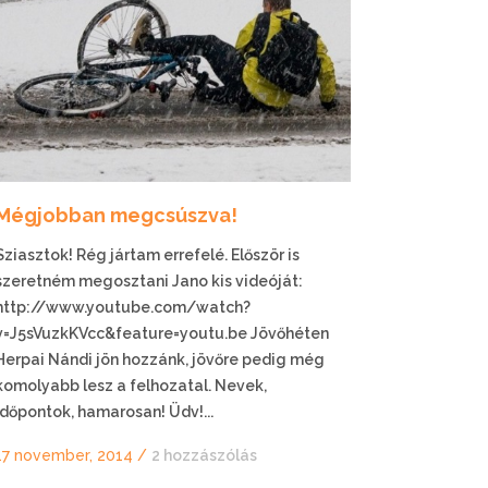
Mégjobban megcsúszva!
Sziasztok! Rég jártam errefelé. Először is
szeretném megosztani Jano kis videóját:
http://www.youtube.com/watch?
v=J5sVuzkKVcc&feature=youtu.be Jövőhéten
Herpai Nándi jön hozzánk, jövőre pedig még
komolyabb lesz a felhozatal. Nevek,
időpontok, hamarosan! Üdv!...
17 november, 2014
/
2 hozzászólás