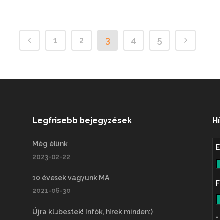
1
2
3
4
5
Legfrisebb bejegyzések
H
Még élünk
E
2023-02-22
10 évesek vagyunk MA!
F
2021-06-30
Újra klubestek! Infók, hírek minden:)
*