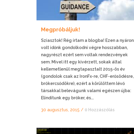
Megpróbáljuk!
Sziasztok! Rég írtam a blogba! Ezen a nyáron
volt időnk gondolkodni végre hosszabban,
nagyrészt ezért sem voltak rendezvények
sem. Mivel itt egy kivérzett, sokak által
kellemetlenül megtapasztalt 2015-ös év
(gondolok csak az IronFx-re, CHF-erősödésre,
brókercsődökre), ezért a körülöttem lévő
társakkal belevágunk valami egészen újba:
Elindítunk egy bróker, és...
30 augusztus, 2015
/
0 Hozzászólás