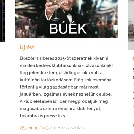
Új év!
Először is sikeres 2015-öt szeretnék kívánni
minden kedves klubtársunknak, olvasónknak!
Rég jelentkeztem, elsődleges oka volt a
külföldön tartózkodásom. Elég sok esemény
történt a világgazdaságban már most
januárban. Izgalmas évnek nézhetünk elébe.
A klub életében is: idén megpróbáljuk még
magasabb szintre emelni a klub fényét,
továbbra is pressztízs...
27 január, 2015
/
0 Hozzászólás