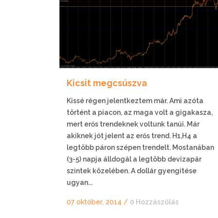
Kicsit megcsúszva
Kissé régen jelentkeztem már. Ami azóta
történt a piacon, az maga volt a gigakasza,
mert erős trendeknek voltunk tanúi. Már
akiknek jót jelent az erős trend. H1,H4 a
legtöbb páron szépen trendelt. Mostanában
(3-5) napja álldogál a legtöbb devizapár
szintek közelében. A dollár gyengítése
ugyan...
07 október, 2014
/
0 Hozzászólás