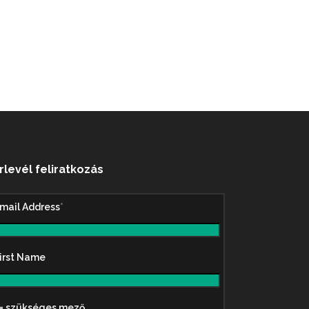
írlevél feliratkozás
mail Address
*
irst Name
 = szükséges mező